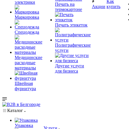
Как
электрики
Печать на
Акции
купить
термокартоне
Маркировка
Печать этикеток
Спецодежда
Полиграфические
услуги
Медицинские
расходные
Другие услуги
материалы
для бизнеса
Швейная
фурнитура
Каталог
Упаковка
Услуги