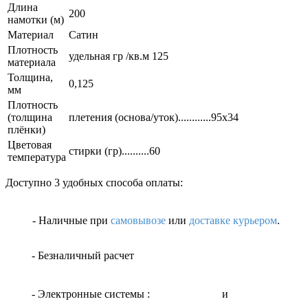
Длина
200
намотки (м)
Материал
Сатин
Плотность
удельная гр /кв.м 125
материала
Толщина,
0,125
мм
Плотность
(толщина
плетения (основа/уток)............95х34
плёнки)
Цветовая
стирки (гр)..........60
температура
Доступно 3 удобных способа оплаты:
- Наличные
при
самовывозе
или
доставке курьером
.
- Безналичный расчет
- Электронные системы
:
и