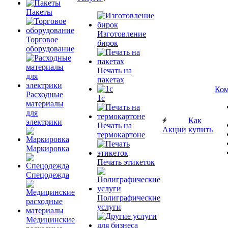
Пакеты
Изготовление
Торговое
бирок
оборудование
Печать на
пакетах
Ком
Расходные
1c
материалы
для
Как
электрики
Печать на
Акции
купить
термокартоне
Маркировка
Печать этикеток
Спецодежда
Полиграфические
услуги
Медицинские