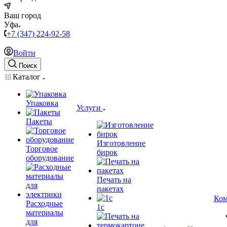
Ваш город
Уфа
+7 (347) 224-92-58
Войти
Поиск
Каталог
Упаковка
Услуги
Пакеты
Изготовление
Торговое
бирок
оборудование
Печать на
пакетах
Ком
Расходные
1c
материалы
для