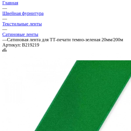
Главная
—
Швейная фурнитура
—
Текстильные ленты
—
Сатиновые ленты
—
Сатиновая лента для ТТ-печати темно-зеленая 20мм/200м
Артикул:
B219219