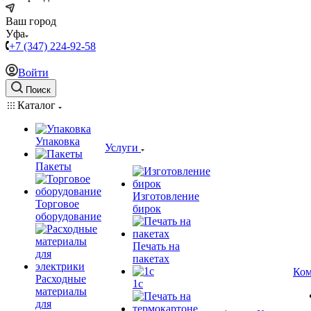
Ваш город
Уфа
+7 (347) 224-92-58
Войти
Поиск
Каталог
Упаковка
Услуги
Пакеты
Изготовление
Торговое
бирок
оборудование
Печать на
пакетах
Ком
Расходные
1c
материалы
для