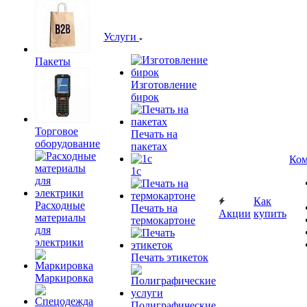
Услуги
Пакеты
Изготовление
бирок
Торговое
Печать на
оборудование
пакетах
Ком
1c
Как
Расходные
Печать на
Акции
купить
материалы
термокартоне
для
электрики
Печать этикеток
Маркировка
Полиграфические