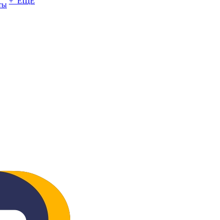
+ ЕЩЕ
ты