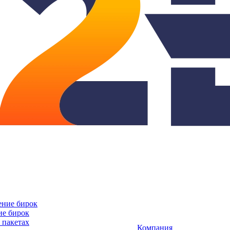
ие бирок
Компания