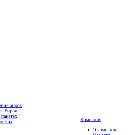
ие бирок
Компания
акетах
О компании