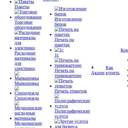
Пакеты
Изготовление
Торговое
бирок
оборудование
Печать на
пакетах
Ком
Расходные
1c
материалы
для
Как
электрики
Печать на
Акции
купить
термокартоне
Маркировка
Печать этикеток
Спецодежда
Полиграфические
услуги
Медицинские