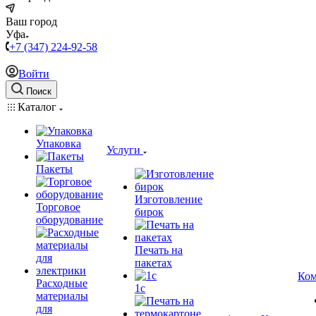
Ваш город
Уфа
+7 (347) 224-92-58
Войти
Поиск
Каталог
Упаковка
Услуги
Пакеты
Изготовление
Торговое
бирок
оборудование
Печать на
пакетах
Ком
Расходные
1c
материалы
для