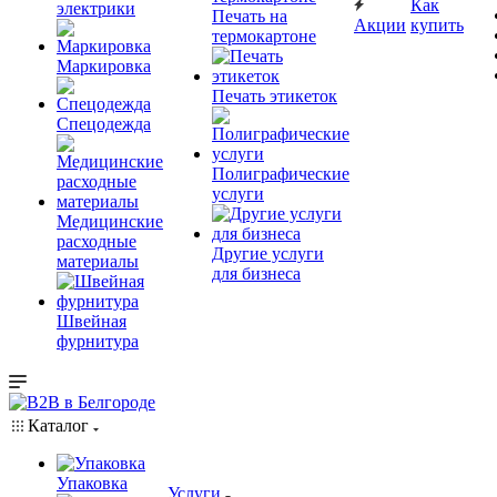
Как
электрики
Печать на
Акции
купить
термокартоне
Маркировка
Печать этикеток
Спецодежда
Полиграфические
услуги
Медицинские
расходные
Другие услуги
материалы
для бизнеса
Швейная
фурнитура
Каталог
Упаковка
Услуги