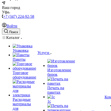
Ваш город
Уфа
+7 (347) 224-92-58
Войти
Поиск
Каталог
Упаковка
Услуги
Пакеты
Изготовление
Торговое
бирок
оборудование
Печать на
пакетах
Ком
Расходные
1c
материалы
для