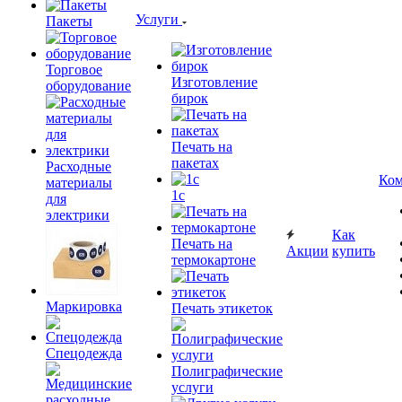
Услуги
Пакеты
Торговое
Изготовление
оборудование
бирок
Печать на
пакетах
Расходные
Ком
материалы
1c
для
электрики
Как
Печать на
Акции
купить
термокартоне
Маркировка
Печать этикеток
Спецодежда
Полиграфические
услуги