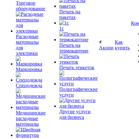
Торговое
оборудование
Печать на
пакетах
Ком
1c
Расходные
материалы
Как
Печать на
для
Акции
купить
термокартоне
электрики
Печать этикеток
Маркировка
Спецодежда
Полиграфические
услуги
Другие услуги
Медицинские
для бизнеса
расходные
материалы