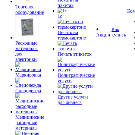
пакетах
Торговое
Ком
оборудование
1c
Как
Печать на
Акции
купить
термокартоне
Расходные
материалы
для
Печать этикеток
электрики
Маркировка
Полиграфические
услуги
Спецодежда
Другие услуги
для бизнеса
Медицинские
расходные
материалы