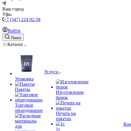
Ваш город
Уфа
+7 (347) 224-92-58
Войти
Поиск
Каталог
Услуги
Упаковка
Пакеты
Изготовление
бирок
Торговое
оборудование
Печать на
пакетах
Ком
1c