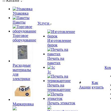
Каталог
Упаковка
Пакеты
Услуги
Торговое
оборудование
Изготовление
бирок
Печать на
пакетах
Расходные
Ком
материалы
1c
для
электрики
Как
Печать на
Акции
купить
термокартоне
Печать этикеток
Маркировка