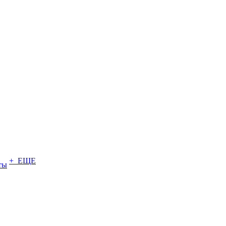
+ ЕЩЕ
ты