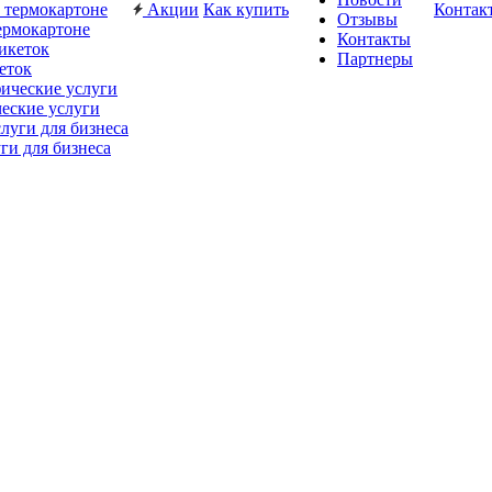
Акции
Как купить
Контак
Отзывы
ермокартоне
Контакты
Партнеры
еток
еские услуги
ги для бизнеса