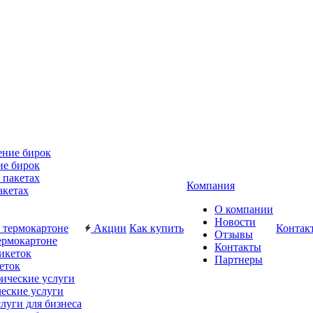
ие бирок
Компания
акетах
О компании
Новости
Акции
Как купить
Контак
Отзывы
ермокартоне
Контакты
Партнеры
еток
еские услуги