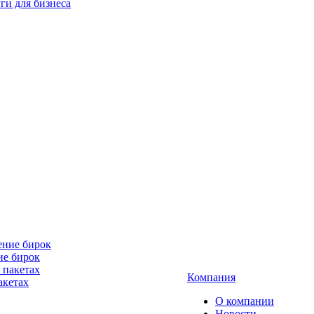
ги для бизнеса
ие бирок
Компания
акетах
О компании
Новости