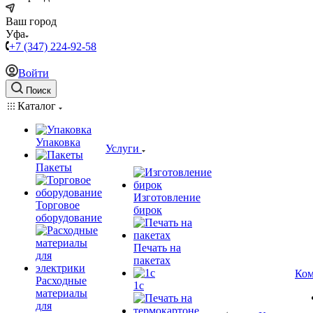
Ваш город
Уфа
+7 (347) 224-92-58
Войти
Поиск
Каталог
Упаковка
Услуги
Пакеты
Изготовление
Торговое
бирок
оборудование
Печать на
пакетах
Ком
Расходные
1c
материалы
для