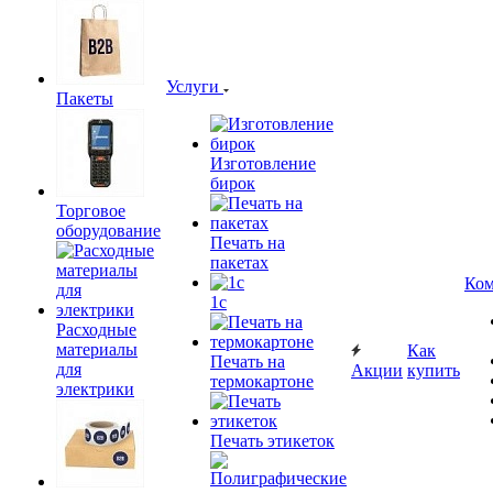
Услуги
Пакеты
Изготовление
бирок
Торговое
оборудование
Печать на
пакетах
Ком
1c
Расходные
материалы
Как
Печать на
для
Акции
купить
термокартоне
электрики
Печать этикеток