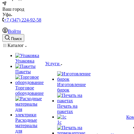
Ваш город
Уфа
+7 (347) 224-92-58
Войти
Поиск
Каталог
Упаковка
Услуги
Пакеты
Изготовление
Торговое
бирок
оборудование
Печать на
пакетах
Ком
Расходные
1c
материалы
для