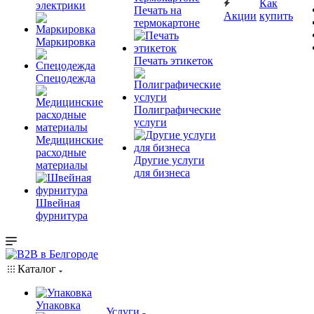
Как
электрики
Печать на
Акции
купить
термокартоне
Маркировка
Печать этикеток
Спецодежда
Полиграфические
услуги
Медицинские
расходные
Другие услуги
материалы
для бизнеса
Швейная
фурнитура
Каталог
Упаковка
Услуги