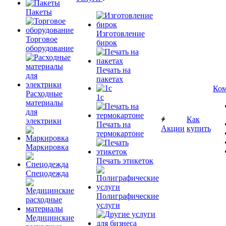
Пакеты
Изготовление
Торговое
бирок
оборудование
Печать на
пакетах
Ком
Расходные
1c
материалы
для
Как
электрики
Печать на
Акции
купить
термокартоне
Маркировка
Печать этикеток
Спецодежда
Полиграфические
услуги
Медицинские