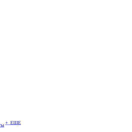
+ ЕЩЕ
ты