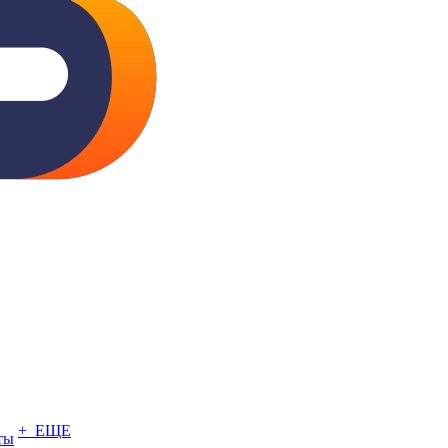
+ ЕЩЕ
ты