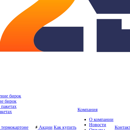
ие бирок
Компания
акетах
О компании
Новости
Акции
Как купить
Контак
Отзывы