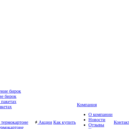
ие бирок
Компания
акетах
О компании
Новости
Акции
Как купить
Контак
Отзывы
ермокартоне