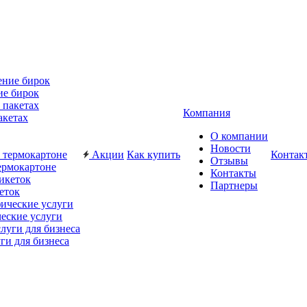
ие бирок
Компания
акетах
О компании
Новости
Акции
Как купить
Контак
Отзывы
ермокартоне
Контакты
Партнеры
еток
еские услуги
ги для бизнеса