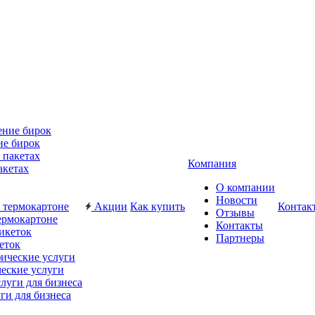
ие бирок
Компания
акетах
О компании
Новости
Акции
Как купить
Контак
Отзывы
ермокартоне
Контакты
Партнеры
еток
еские услуги
ги для бизнеса