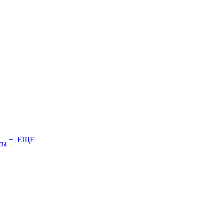
+ ЕЩЕ
ты