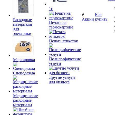
1c
Как
Акции
купить
Расходные
Печать на
материалы
термокартоне
для
электрики
Печать этикеток
Полиграфические
Маркировка
услуги
Спецодежда
Другие услуги
для бизнеса
Медицинские
расходные
материалы