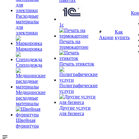
пакетах
Ком
Расходные
материалы
1c
для
Как
электрики
Акции
купить
Печать на
термокартоне
Маркировка
Печать этикеток
Спецодежда
Полиграфические
услуги
Медицинские
расходные
материалы
Другие услуги
для бизнеса
Швейная
фурнитура