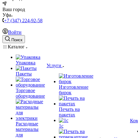
Ваш город
Уфа
+7 (347) 224-92-58
Войти
Поиск
Каталог
Упаковка
Услуги
Пакеты
Изготовление
Торговое
бирок
оборудование
Печать на
пакетах
Ком
Расходные
1c
материалы
для