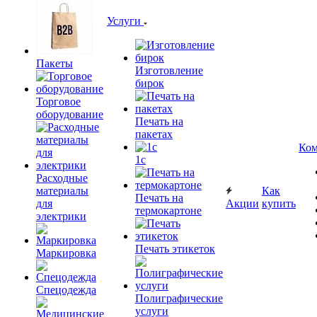
Услуги
Пакеты
Изготовление
бирок
Торговое
оборудование
Печать на
пакетах
Ком
1c
Расходные
материалы
Как
Печать на
для
Акции
купить
термокартоне
электрики
Печать этикеток
Маркировка
Спецодежда
Полиграфические
услуги