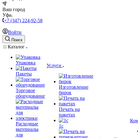
Ваш город
Уфа
+7 (347) 224-92-58
Войти
Поиск
Каталог
Упаковка
Услуги
Пакеты
Изготовление
Торговое
бирок
оборудование
Печать на
пакетах
Ком
Расходные
1c
материалы
для