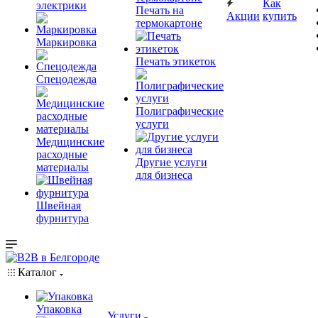
Как
электрики
Печать на
Акции
купить
термокартоне
Маркировка
Печать этикеток
Спецодежда
Полиграфические
услуги
Медицинские
расходные
Другие услуги
материалы
для бизнеса
Швейная
фурнитура
Каталог
Упаковка
Услуги