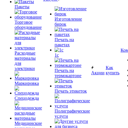
Пакеты
Изготовление
Торговое
бирок
оборудование
Печать на
пакетах
Ком
Расходные
1c
материалы
для
Как
электрики
Печать на
Акции
купить
термокартоне
Маркировка
Печать этикеток
Спецодежда
Полиграфические
услуги
Медицинские