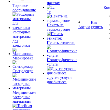
пакетах
Торговое
Ком
оборудование
1c
Как
Печать на
Акции
купить
термокартоне
Расходные
материалы
для
Печать этикеток
электрики
Маркировка
Полиграфические
услуги
Спецодежда
Другие услуги
для бизнеса
Медицинские
расходные
материалы