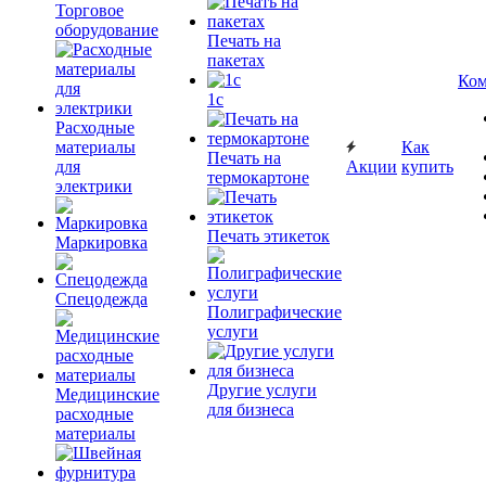
Торговое
оборудование
Печать на
пакетах
Ком
1c
Расходные
материалы
Как
Печать на
для
Акции
купить
термокартоне
электрики
Печать этикеток
Маркировка
Спецодежда
Полиграфические
услуги
Другие услуги
Медицинские
для бизнеса
расходные
материалы