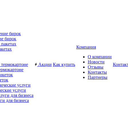
ие бирок
Компания
акетах
О компании
Новости
Акции
Как купить
Контак
Отзывы
ермокартоне
Контакты
Партнеры
еток
еские услуги
ги для бизнеса