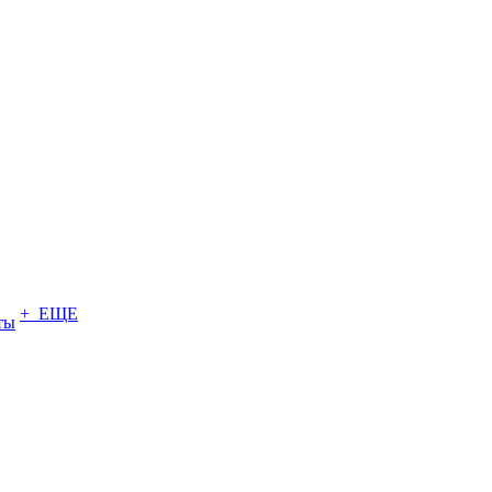
+ ЕЩЕ
ты