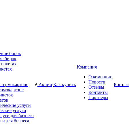
ие бирок
Компания
акетах
О компании
Новости
Акции
Как купить
Контак
Отзывы
ермокартоне
Контакты
Партнеры
еток
еские услуги
ги для бизнеса