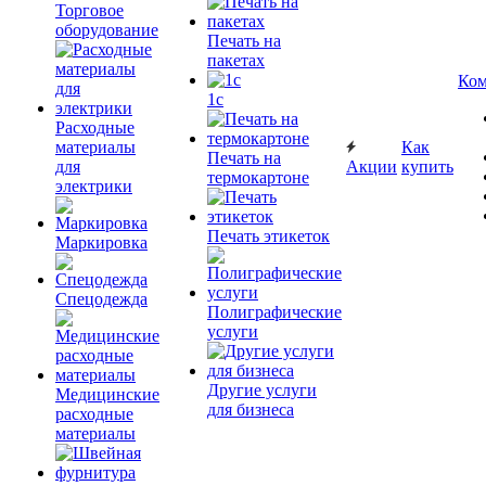
Торговое
оборудование
Печать на
пакетах
Ком
1c
Расходные
материалы
Как
Печать на
для
Акции
купить
термокартоне
электрики
Печать этикеток
Маркировка
Спецодежда
Полиграфические
услуги
Другие услуги
Медицинские
для бизнеса
расходные
материалы