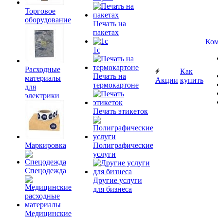
Торговое
оборудование
Печать на
пакетах
Ком
1c
Расходные
Как
Печать на
материалы
Акции
купить
термокартоне
для
электрики
Печать этикеток
Маркировка
Полиграфические
услуги
Спецодежда
Другие услуги
для бизнеса
Медицинские