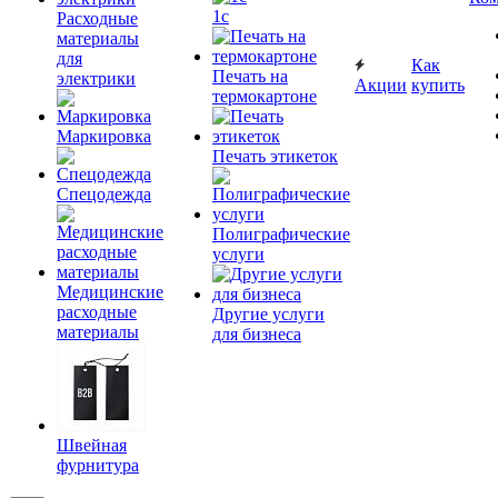
1c
Расходные
материалы
для
Как
Печать на
электрики
Акции
купить
термокартоне
Маркировка
Печать этикеток
Спецодежда
Полиграфические
услуги
Медицинские
расходные
Другие услуги
материалы
для бизнеса
Швейная
фурнитура