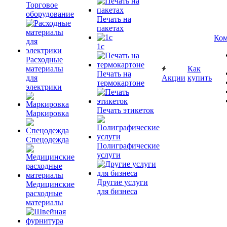
Торговое
оборудование
Печать на
пакетах
Ком
1c
Расходные
материалы
Как
Печать на
для
Акции
купить
термокартоне
электрики
Печать этикеток
Маркировка
Спецодежда
Полиграфические
услуги
Другие услуги
Медицинские
для бизнеса
расходные
материалы