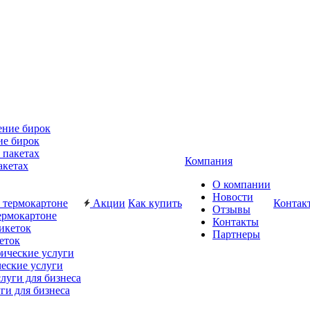
ие бирок
Компания
акетах
О компании
Новости
Акции
Как купить
Контак
Отзывы
ермокартоне
Контакты
Партнеры
еток
еские услуги
ги для бизнеса