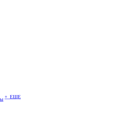
+ ЕЩЕ
ты