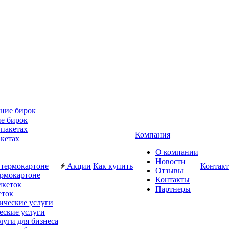
е бирок
Компания
акетах
О компании
Новости
Акции
Как купить
Контак
Отзывы
ермокартоне
Контакты
Партнеры
еток
еские услуги