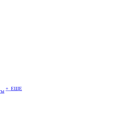
+ ЕЩЕ
ты