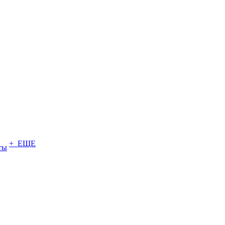
+ ЕЩЕ
ты