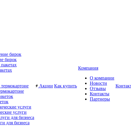
ие бирок
Компания
акетах
О компании
Новости
Акции
Как купить
Контак
Отзывы
ермокартоне
Контакты
Партнеры
еток
еские услуги
ги для бизнеса