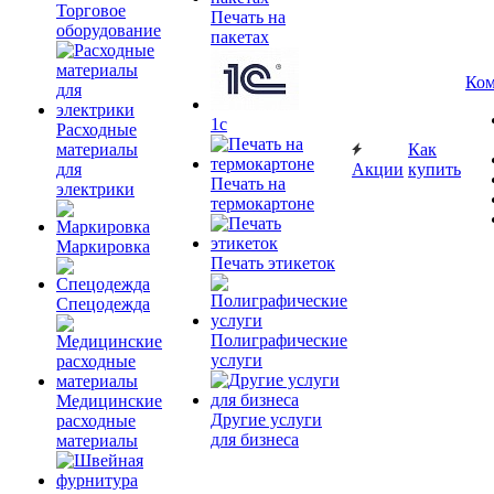
Торговое
Печать на
оборудование
пакетах
Ком
1c
Расходные
материалы
Как
для
Акции
купить
Печать на
электрики
термокартоне
Маркировка
Печать этикеток
Спецодежда
Полиграфические
услуги
Медицинские
Другие услуги
расходные
для бизнеса
материалы