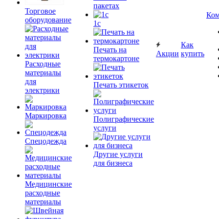
пакетах
Торговое
Ком
оборудование
1c
Как
Печать на
Акции
купить
термокартоне
Расходные
материалы
для
Печать этикеток
электрики
Маркировка
Полиграфические
услуги
Спецодежда
Другие услуги
для бизнеса
Медицинские
расходные
материалы